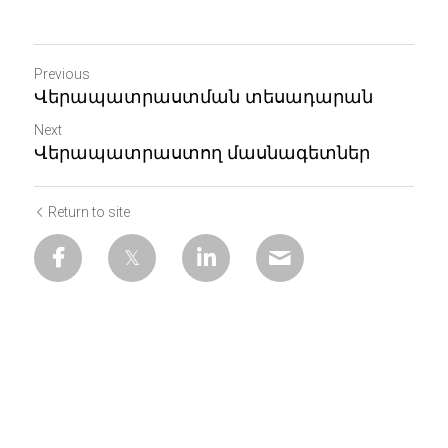
Հեռավար դպրոց
Պաստառներ
Armenian
Eduբլոգ
Previous
Ուսանողներ
English
Վերապատրաստման տեսադարան
Զումախմություն
Next
Վերապատրաստող մասնագետներ
Return to site